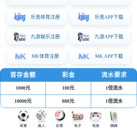
数据洞察中心
基于乐动官方网页版的强大数据体系，从全球视角出发，为
用户提供清晰可靠的赛事平台运营概览。
150+
20K+
覆盖国家与地区
日均赛事场次
1.2M
99.95%
月活跃用户
平台稳定率