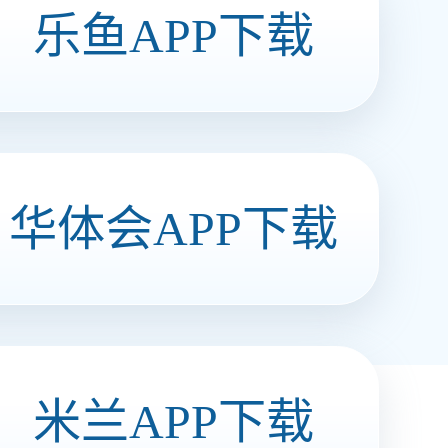
平静的湖面，激起的涟漪仍在扩散。可以预
都将成为推动中超联赛判罚尺度进一步规范
在未来的比赛中保持专注；而对于中国足球
让联赛回归竞技本质。这一次，足协的选择
下一篇：
萨巴伦卡肩伤康复进度良好，确认参