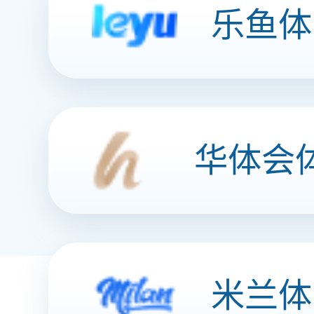
上一篇：
绝杀！中国队1-0又赢了，3支国字号球…