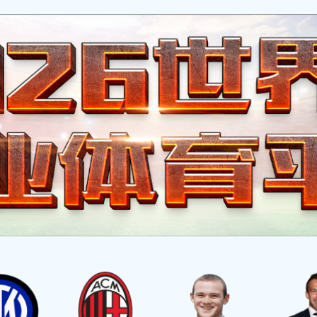
App下载
公司介绍
体育快讯
官方网页版
—— 比赛数据从这