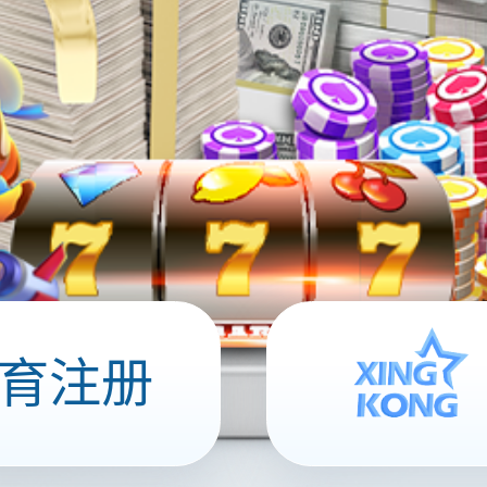
判罚争议的焦点：一次疑似“
本场比赛的争议集中在下半场的一次关键攻防。
拉拽倒地，但主裁判并未判罚点球，甚至没有观看
一球，直接改变了比赛走势。崔康熙在赛后直言：
尺度，让球员在场上无所适从。” 这已不是山东
乐部和球迷此前多次对判罚尺度表达过不满，而
彻底引爆。对于判罚尺度的讨论，迅速从单个俱
崔康熙的“咆哮”与足协的“
崔康熙的发言之所以引发巨大关注，不仅因为其