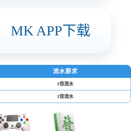
乐动官方网页版
乐动官方网页版-乐动(中国) ✅eson推荐✅「2026好运滚
滚」🔰【官方授权】🔰 成立于2017年11月，注册资金
3000万，是一家生产各类体育用品的制造商厂家，是一家
科研、生产、销售为一体的体育用品产品企业。乐动官方