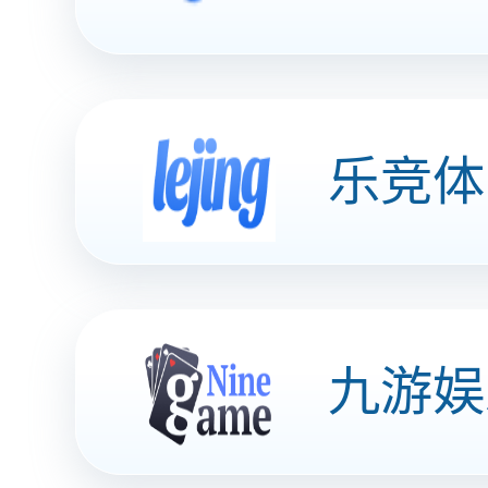
精选推荐
1
墨南战第三方无票票价逆势上涨
近日，备受关注的“墨南战”赛事进入白热化阶
2026-06-12
2
上海久事李春江下课倒计时，助理教练
上海久事男篮近期陷入舆论漩涡，主教练李春
2026-07-31
3
快船伦纳德与乔治续约谈判因判罚争议
洛杉矶快船队在过去几个赛季一直是总冠军的
2026-07-20
4
何冰娇与江苏队合同到期，多支俱乐部