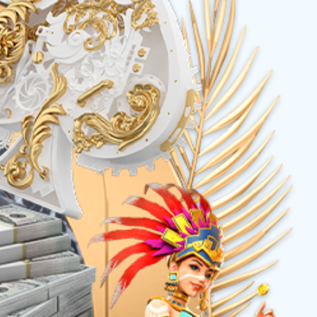
中国足协会不会因此而被迫启动调查程序？