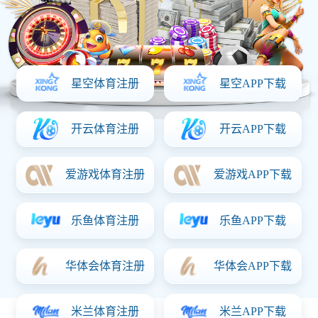
赛数据从这里开始
覆盖实时赛事、专业数据、高清视频，
乐动官方
网页版APP
与网页版为您提供便捷的体育服务。
APP下载
网页版入口
首页
/
体育快讯
/ 正文
2026-06-09 15:02
42 次阅读
灰熊换帅争议：詹金斯下课竟因与莫兰特